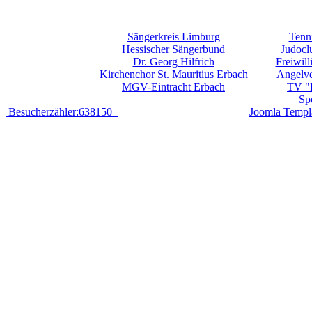
Sängerkreis Limburg
Tenni
Hessischer Sängerbund
Judocl
Dr. Georg Hilfrich
Freiwil
Kirchenchor St. Mauritius Erbach
Angelve
MGV-Eintracht Erbach
TV "F
Sp
Besucherzähler:638150
Joomla Templ